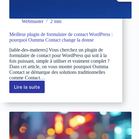
Webmaster
2 min
Meilleur plugin de formulaire de contact WordPress :
pourquoi Oumma Contact change la donne
[table-des-matieres] Vous cherchez un plugin de
formulaire de contact pour WordPress qui soit à la
fois puissant, simple à utiliser et vraiment complet ?
Dans cet article, on vous montre pourquoi Oumma
Contact se démarque des solutions traditionnelles
comme Contact…
Lire la suite
Meilleur
plugin
de
formulaire
de
contact
WordPress
:
pourquoi