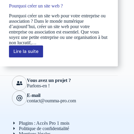
Pourquoi créer un site web ?
Pourquoi créer un site web pour votre entreprise ou
association ? Dans le monde numérique
d’aujourd’hui, créer un site web pour votre
entreprise ou association est essentiel. Que vous
soyez une petite entreprise ou une organisation à but
non lucratif,…
Lire la suite
Pourquoi
créer
un
site
web
Vous avez un projet ?
?
Parlons-en !
E-mail
contact@oumma-pro.com
Plugins : Accès Pro 1 mois
Politique de confidentialité
Mentions légales