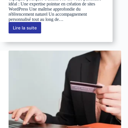
idéal : Une expertise pointue en création de sites
WordPress Une maîtrise approfondie du
référencement naturel Un accompagnement
personnalisé tout au long de…
Lire la suite
Pourquoi
choisir
WordPress
:
5
raisons
convaincantes
pour
votre
site
web