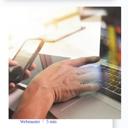
Google
:
10
astuces
à
connaitre
Webmaster
5 min