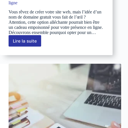
ligne
Vous rêvez de créer votre site web, mais l’idée d’un
nom de domaine gratuit vous fait de l’œil ?
Attention, cette option alléchante pourrait bien être
un cadeau empoisonné pour votre présence en ligne.
Découvrons ensemble pourquoi opter pour un…
Lire la suite
Les
pièges
cachés
derrière
un
nom
de
domaine
gratuit
:
Pourquoi
investir
est
la
clé
du