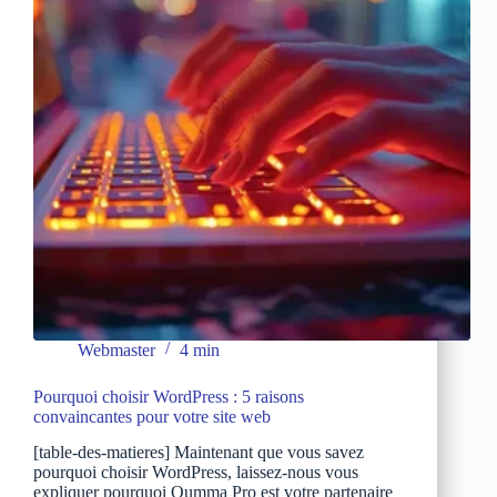
Oumma
Contact
change
la
donne
Webmaster
4 min
Pourquoi choisir WordPress : 5 raisons
convaincantes pour votre site web
[table-des-matieres] Maintenant que vous savez
pourquoi choisir WordPress, laissez-nous vous
expliquer pourquoi Oumma Pro est votre partenaire